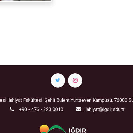
itesi İlahiyat Fakültesi Şehit Bülent Yurtseven Kampüsü, 76000 S
+90 - 476 - 223 0010
ilahiyat@igdir.edu.tr ​