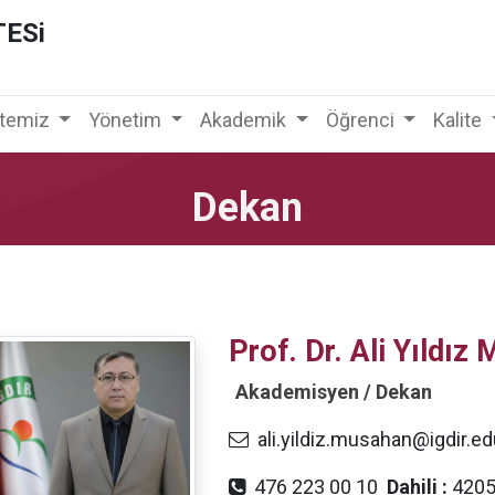
TESi
ltemiz
Yönetim
Akademik
Öğrenci
Kalite
Dekan
Prof. Dr. Ali Yıld
Akademisyen / Dekan
ali.yildiz.musahan@igdir.edu
476 223 00 10
Dahili :
420