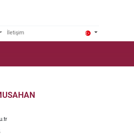
İletişim
ız MUSAHAN
.tr
5