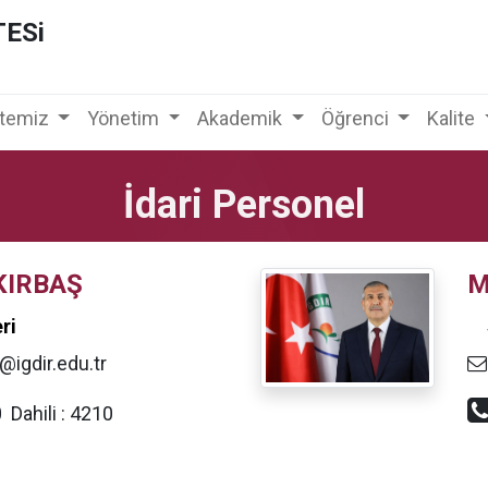
TESi
ltemiz
Yönetim
Akademik
Öğrenci
Kalite
İdari Personel
KIRBAŞ
M
ri
@igdir.edu.tr
10
Dahili :
4210