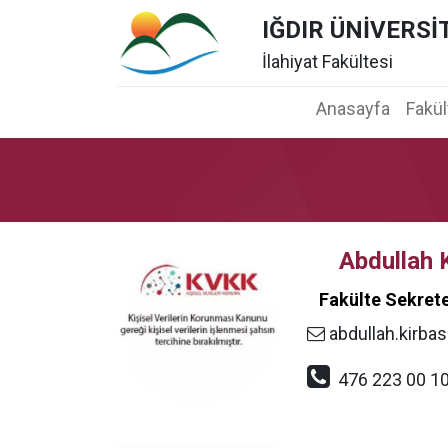
IĞDIR ÜNİVERSİ
İlahiyat Fakültesi
Anasayfa
Fakü
Abdullah 
Fakülte Sekrete
abdullah.kirbas
476 223 00 