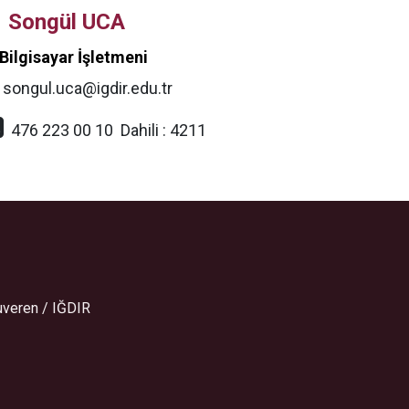
Songül UCA
Bilgisayar İşletmeni
songul.uca@igdir.edu.tr
476 223 00 10
Dahili :
4211
uveren / IĞDIR