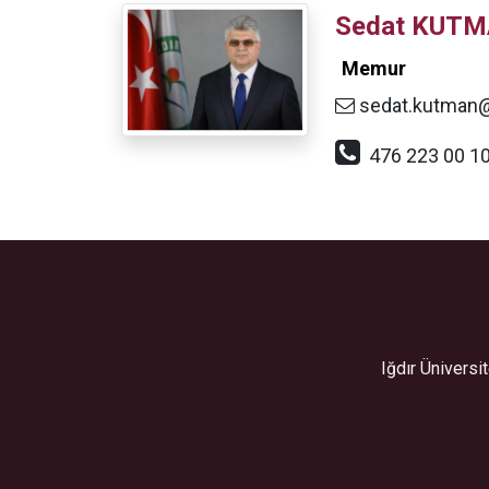
Sedat KUT
Memur
sedat.kutman@i
476 223 00 
Iğdır Ünivers