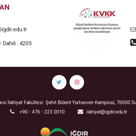
MAN
gdir.edu.tr
10
Dahili :
4205
itesi İlahiyat Fakültesi Şehit Bülent Yurtseven Kampüsü, 76000 S
+90 - 476 - 223 0010
ilahiyat@igdir.edu.tr ​