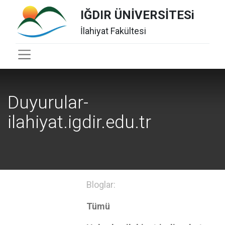
IĞDIR ÜNİVERSİTESi
İlahiyat Fakültesi
Duyurular-
ilahiyat.igdir.edu.tr
Bloglar:
Tümü